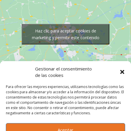
Haz clic para aceptar cookies de
marketing y permitir este contenido
Gestionar el consentimiento
de las cookies
Para ofrecer las mejores experiencias, utilizamos tecnologías como las
cookies para almacenar y/o acceder a la información del dispositivo. El
consentimiento de estas tecnologías nos permitirá procesar datos

Carrer Germans Thos i Codina, 49, 08302
como el comportamiento de navegación o las identificaciones únicas
Mataró, Barcelona
en este sitio. No consentir o retirar el consentimiento, puede afectar

931 597 846
negativamente a ciertas características y funciones.

666 654 565
Aceptar

info@tubsnet.com