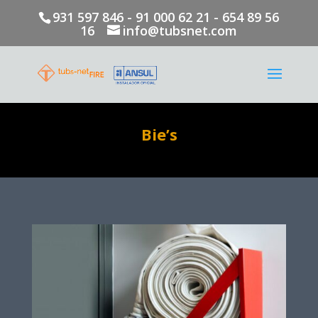
931 597 846 - 91 000 62 21 - 654 89 56
16
info@tubsnet.com
Bie’s