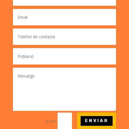
ENVIAR
=
3 + 9