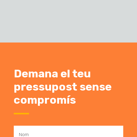
Demana el teu
pressupost sense
compromís