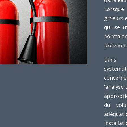
Lorsque 
gicleurs 
qui se tr
normalem
pression.
Dans 
systéma
concerne 
´analyse 
approprié
du volu
adéqua
installat