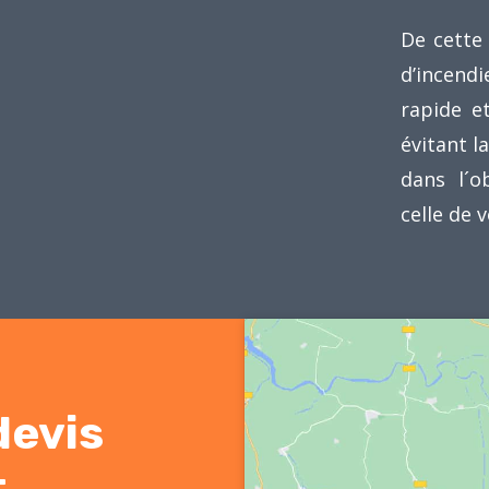
De cette 
d’incend
rapide et
évitant l
dans l´o
celle de v
devis
t