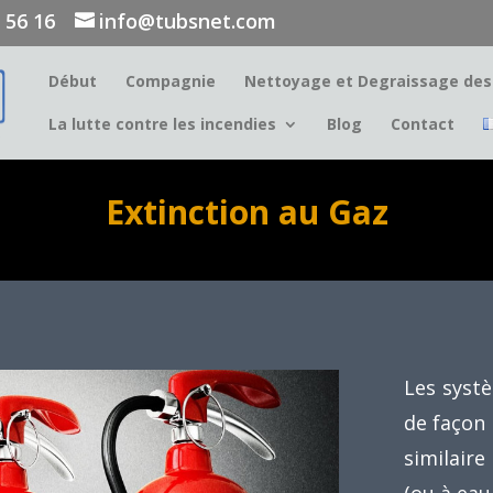
9 56 16
info@tubsnet.com
Début
Compagnie
Nettoyage et Degraissage des 
La lutte contre les incendies
Blog
Contact
Extinction au Gaz
Les systè
de façon
similair
(ou à eau