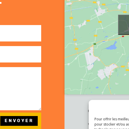

Carrer Germ
Barcelona
Pour offrir les meill
ENVOYER
pour stocker et/ou a

931 597 84