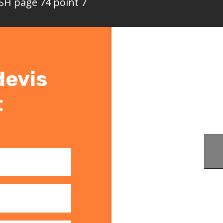
SH page 74 point 7
devis
t