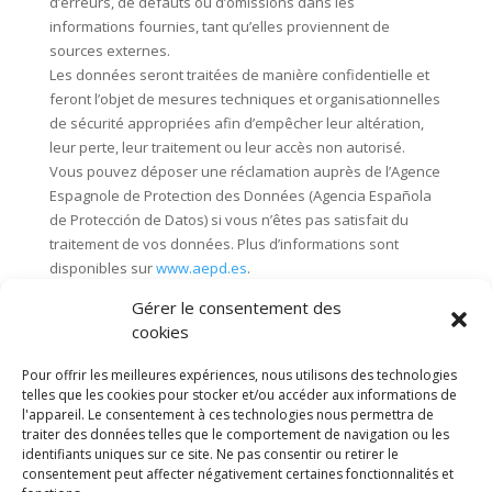
d’erreurs, de défauts ou d’omissions dans les
informations fournies, tant qu’elles proviennent de
sources externes.
Les données seront traitées de manière confidentielle et
feront l’objet de mesures techniques et organisationnelles
de sécurité appropriées afin d’empêcher leur altération,
leur perte, leur traitement ou leur accès non autorisé.
Vous pouvez déposer une réclamation auprès de l’Agence
Espagnole de Protection des Données (Agencia Española
de Protección de Datos) si vous n’êtes pas satisfait du
traitement de vos données. Plus d’informations sont
disponibles sur
www.aepd.es
.
Gérer le consentement des
cookies
Rechercher
Pour offrir les meilleures expériences, nous utilisons des technologies
telles que les cookies pour stocker et/ou accéder aux informations de
Recent Posts
l'appareil. Le consentement à ces technologies nous permettra de
traiter des données telles que le comportement de navigation ou les
identifiants uniques sur ce site. Ne pas consentir ou retirer le
Recent Comments
consentement peut affecter négativement certaines fonctionnalités et